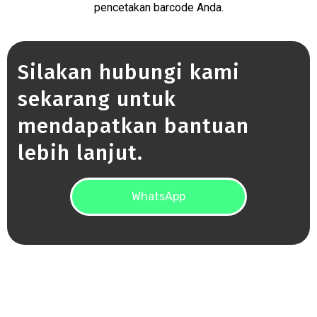
pencetakan barcode Anda.
Silakan hubungi kami
sekarang untuk
mendapatkan bantuan
lebih lanjut.
WhatsApp
WhatsApp
barcode printing, barcode
printing
barcode printing, barcode printing