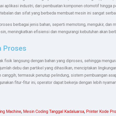
aplikasi industri, dari pembuatan komponen otomotif hingga p
balan dan sifat yang berbeda membuat mesin ini sangat serba
emproses berbagai jenis bahan, seperti memotong, mengukir, dan
in, meningkatkan efisiensi dan mengurangi kebutuhan akan berb
 Proses
tak fisik langsung dengan bahan yang diproses, sehingga mengura
mlah debu dan partikel yang dihasilkan, menciptakan lingkungan k
n canggih, termasuk penutup pelindung, sistem pembuangan asa
nakan fitur-fitur ini, operator dapat bekerja dengan lebih nyama
ding Machine
,
Mesin Coding Tanggal Kadaluarsa
,
Printer Kode Pr