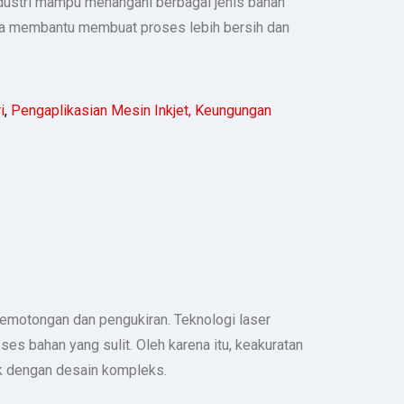
ndustri mampu menangani berbagai jenis bahan
juga membantu membuat proses lebih bersih dan
i
,
Pengaplikasian Mesin Inkjet,
Keungungan
pemotongan dan pengukiran. Teknologi laser
es bahan yang sulit. Oleh karena itu, keakuratan
uk dengan desain kompleks.